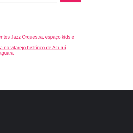
entes Jazz Orquestra, espaço kids e
no vilarejo histórico de Acuruí
Jaguara