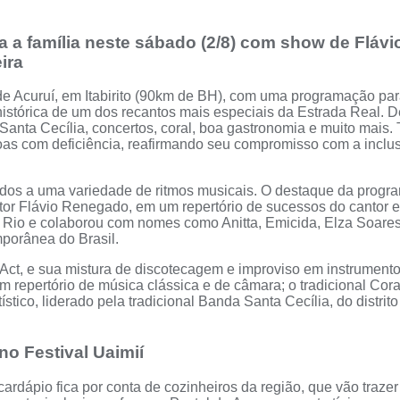
ra a família neste sábado (2/8) com show de Fláv
ira
o de Acuruí, em Itabirito (90km de BH), com uma programação pa
histórica de um dos recantos mais especiais da Estrada Real. D
a Santa Cecília, concertos, coral, boa gastronomia e muito mai
soas com deficiência, reafirmando seu compromisso com a inclus
icados a uma variedade de ritmos musicais. O destaque da prog
ntor Flávio Renegado, em um repertório de sucessos do cantor 
 Rio e colaborou com nomes como Anitta, Emicida, Elza Soare
porânea do Brasil.
Act, e sua mistura de discotecagem e improviso em instrumentos
epertório de música clássica e de câmara; o tradicional Coral
stico, liderado pela tradicional Banda Santa Cecília, do distrit
no Festival Uaimií
ardápio fica por conta de cozinheiros da região, que vão trazer 