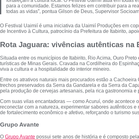
fortaleçam a cultura local. O Festival Uaimií atua em toda
para a comunidade. Estamos felizes em contribuir para a rea
todas as vidas”, pontua Gilson de Deus, Supervisor Socioam
O Festival Uaimií é uma iniciativa da Uaimií Produções em cop
de Incentivo à Cultura, patrocínio da Prefeitura de Itabirito, 
Rota Jaguara: vivências autênticas na 
Situada entre os municípios de Itabirito, Rio Acima, Ouro Pre
turísticas de Minas Gerais. Cravada na Cordilheira do Espinhaç
viva a cultura e a hospitalidade do interior mineiro.
Entre os atrativos naturais mais procurados estão a Cachoeir
trechos preservados da Serra da Gandarela e da Serra da Capa
pela produção de cervejas artesanais, pela rica gastronomia e 
Com suas vilas encantadoras — como Acuruí, onde acontece o
reconectar com a natureza, experimentar sabores autênticos e m
de fortalecimento econômico e afetivo, reforçando o turismo sus
Grupo Avante
O
Grupo Avante
possui sete anos de história e é composto pe