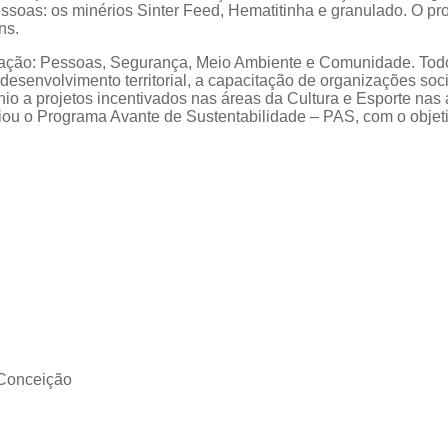
ssoas: os minérios Sinter Feed, Hematitinha e granulado. O pro
ns.
tação: Pessoas, Segurança, Meio Ambiente e Comunidade. Todos
 desenvolvimento territorial, a capacitação de organizações soc
ínio a projetos incentivados nas áreas da Cultura e Esporte na
iou o Programa Avante de Sustentabilidade – PAS, com o objeti
 Conceição