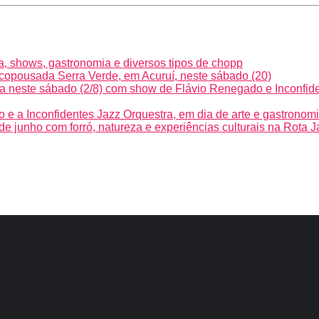
a, shows, gastronomia e diversos tipos de chopp
 Ecopousada Serra Verde, em Acuruí, neste sábado (20)
lia neste sábado (2/8) com show de Flávio Renegado e Inconfid
e a Inconfidentes Jazz Orquestra, em dia de arte e gastronomia 
1 de junho com forró, natureza e experiências culturais na Rota 