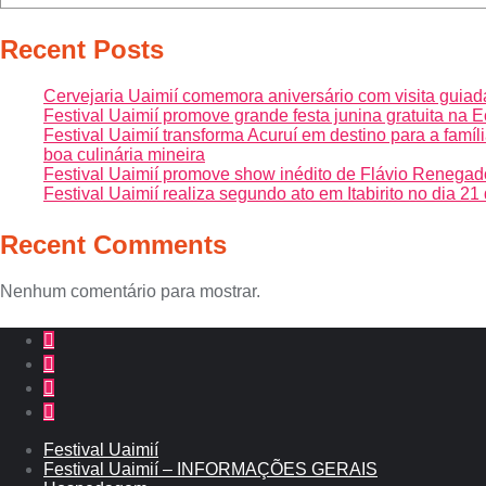
Recent Posts
Cervejaria Uaimií comemora aniversário com visita guiad
Festival Uaimií promove grande festa junina gratuita na
Festival Uaimií transforma Acuruí em destino para a famí
boa culinária mineira
Festival Uaimií promove show inédito de Flávio Renegado 
Festival Uaimií realiza segundo ato em Itabirito no dia 2
Recent Comments
Nenhum comentário para mostrar.
Festival Uaimií
Festival Uaimií – INFORMAÇÕES GERAIS