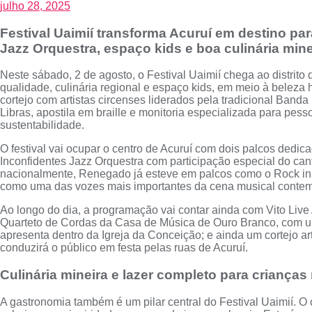
julho 28, 2025
Festival Uaimií transforma Acuruí em destino pa
Jazz Orquestra, espaço kids e boa culinária mine
Neste sábado, 2 de agosto, o Festival Uaimií chega ao distrit
qualidade, culinária regional e espaço kids, em meio à beleza 
cortejo com artistas circenses liderados pela tradicional Band
Libras, apostila em braille e monitoria especializada para pes
sustentabilidade.
O festival vai ocupar o centro de Acuruí com dois palcos ded
Inconfidentes Jazz Orquestra com participação especial do ca
nacionalmente, Renegado já esteve em palcos como o Rock in
como uma das vozes mais importantes da cena musical contem
Ao longo do dia, a programação vai contar ainda com Vito Live 
Quarteto de Cordas da Casa de Música de Ouro Branco, com um r
apresenta dentro da Igreja da Conceição; e ainda um cortejo artí
conduzirá o público em festa pelas ruas de Acuruí.
Culinária mineira e lazer completo para crianças 
A gastronomia também é um pilar central do Festival Uaimií. O c