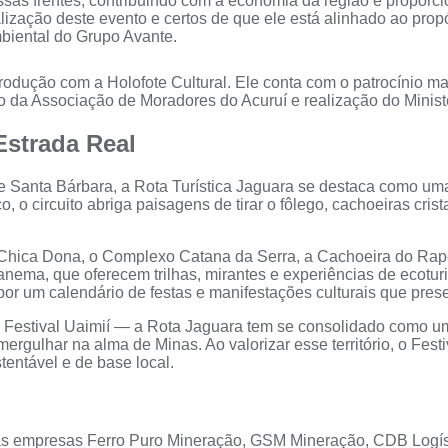
s essas frentes, contribuindo com a economia da região e prop
lização deste evento e certos de que ele está alinhado ao pro
biental do Grupo Avante.
rodução com a Holofote Cultural. Ele conta com o patrocínio ma
apoio da Associação de Moradores do Acuruí e realização do Minis
Estrada Real
to e Santa Bárbara, a Rota Turística Jaguara se destaca como u
o, o circuito abriga paisagens de tirar o fôlego, cachoeiras cr
a Chica Dona, o Complexo Catana da Serra, a Cachoeira do Rape
nema, que oferecem trilhas, mirantes e experiências de ecotu
por um calendário de festas e manifestações culturais que pres
 Festival Uaimií — a Rota Jaguara tem se consolidado como u
ergulhar na alma de Minas. Ao valorizar esse território, o Fes
tentável e de base local.
las empresas Ferro Puro Mineração, GSM Mineração, CDB Logíst