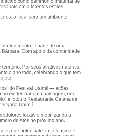
onhecido como patrimônio imaterial de
tesanais em diferentes estilos.
ores, o local será um ambiente
entretenimento: é parte de uma
anta Bárbara. Com apoio da comunidade
itório. Por seus atrativos naturais,
nte o ano todo, celebrando o que tem
ojeto.
tos” do Festival Uaimií — ações
uscou evidenciar uma paisagem, um
dito” e lotou o Restaurante Catana da
rvejaria Uaimií.
produtores locais e mobilizando a
úmero de Atos no próximo ano.
des que potencializam o turismo e