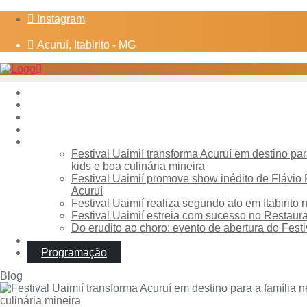
Instagram
Acuruí, Itabirito - MG
Home
Sobre o evento
Programação
Hospedagem
Blog
Festival Uaimií transforma Acuruí em destino pa
kids e boa culinária mineira
Festival Uaimií promove show inédito de Flávio 
Acuruí
Festival Uaimií realiza segundo ato em Itabirito
Festival Uaimií estreia com sucesso no Restaur
Do erudito ao choro: evento de abertura do Fest
Programação
Blog