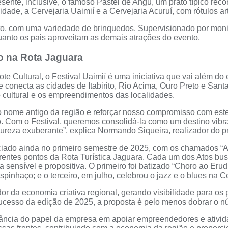
sente, inclusive, o famoso Pastel de Angu, um prato típico rec
idade, a Cervejaria Uaimií e a Cervejaria Acuruí, com rótulos ar
to, com uma variedade de brinquedos. Supervisionado por monit
uanto os pais aproveitam as demais atrações do evento.
o na Rota Jaguara
 Cultural, o Festival Uaimií é uma iniciativa que vai além do 
ue conecta as cidades de Itabirito, Rio Acima, Ouro Preto e S
ão cultural e os empreendimentos das localidades.
e antigo da região e reforçar nosso compromisso com este terr
. Com o Festival, queremos consolidá-la como um destino vibra
atureza exuberante”, explica Normando Siqueira, realizador do pr
ciado ainda no primeiro semestre de 2025, com os chamados “A
erentes pontos da Rota Turística Jaguara. Cada um dos Atos b
a sensível e propositiva. O primeiro foi batizado “Choro ao Eru
inhaço; e o terceiro, em julho, celebrou o jazz e o blues na Ce
or da economia criativa regional, gerando visibilidade para os 
ucesso da edição de 2025, a proposta é pelo menos dobrar o n
ância do papel da empresa em apoiar empreendedores e ativida