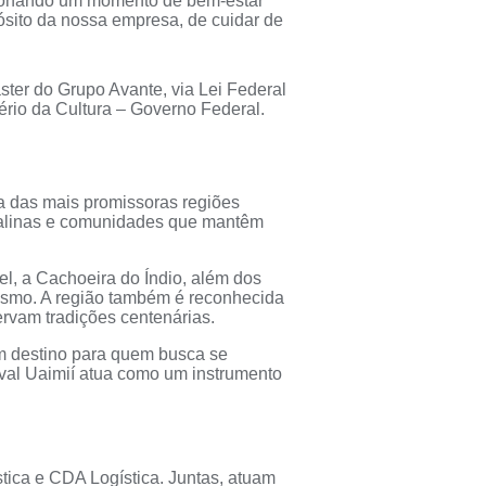
orcionando um momento de bem-estar
pósito da nossa empresa, de cuidar de
ster do Grupo Avante, via Lei Federal
tério da Cultura – Governo Federal.
ma das mais promissoras regiões
istalinas e comunidades que mantêm
l, a Cachoeira do Índio, além dos
rismo. A região também é reconhecida
ervam tradições centenárias.
m destino para quem busca se
tival Uaimií atua como um instrumento
ica e CDA Logística. Juntas, atuam