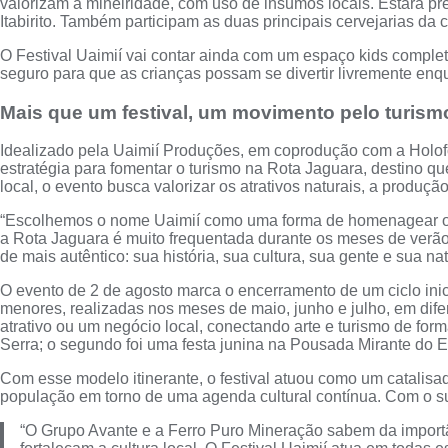
valorizam a mineiridade, com uso de insumos locais. Estará pre
Itabirito. Também participam as duas principais cervejarias da c
O Festival Uaimií vai contar ainda com um espaço kids comple
seguro para que as crianças possam se divertir livremente enq
Mais que um festival, um movimento pelo turism
Idealizado pela Uaimií Produções, em coprodução com a Holofote
estratégia para fomentar o turismo na Rota Jaguara, destino q
local, o evento busca valorizar os atrativos naturais, a produç
“Escolhemos o nome Uaimií como uma forma de homenagear o nom
a Rota Jaguara é muito frequentada durante os meses de verão
de mais autêntico: sua história, sua cultura, sua gente e sua n
O evento de 2 de agosto marca o encerramento de um ciclo ini
menores, realizadas nos meses de maio, junho e julho, em dif
atrativo ou um negócio local, conectando arte e turismo de form
Serra; o segundo foi uma festa junina na Pousada Mirante do Esp
Com esse modelo itinerante, o festival atuou como um catalisad
população em torno de uma agenda cultural contínua. Com o s
“O Grupo Avante e a Ferro Puro Mineração sabem da import