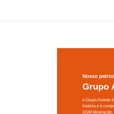
Nosso patro
Grupo 
o Grupo Avante é
história e é com
GSM Mineração, C