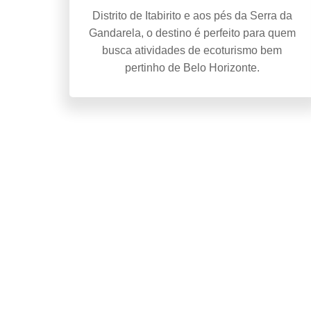
Distrito de Itabirito e aos pés da Serra da
Gandarela, o destino é perfeito para quem
busca atividades de ecoturismo bem
pertinho de Belo Horizonte.
Uaimií significa nascent
em tupi-gu
Uaimií significa nascente do Rio das Velhas, em tupi-guaran