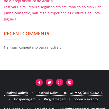
no vilarejo histórico de Acuruí
Festival Uaimií realiza segundo ato em Itabirito no dia 21 de
junho com forró, natureza e experiências culturais na Rota
Jaguara
RECENT COMMENTS
Nenhum comentário para mostrar.
Festival Uaimií
Festival Uaimií – INFORMAÇÕES GERAIS
Hospedagem
Programação
Sobre o evento
Copyright ©2026 Festival Uaimií . All rights reserved.
Powered